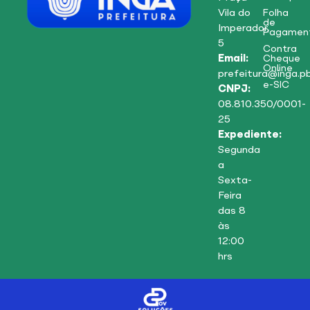
Vila do
Folha
de
Imperador,
Pagamen
5
Contra
Email:
Cheque
Online
prefeitura@inga.pb
e-SIC
CNPJ:
08.810.350/0001-
25
Expediente:
Segunda
a
Sexta-
Feira
das 8
às
12:00
hrs