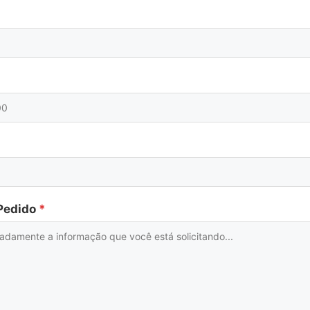
 Pedido
*