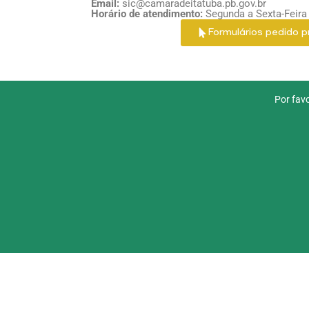
Email:
sic@camaradeitatuba.pb.gov.br
Horário de atendimento:
Segunda a Sexta-Feira 
Formulários pedido p
Por fav