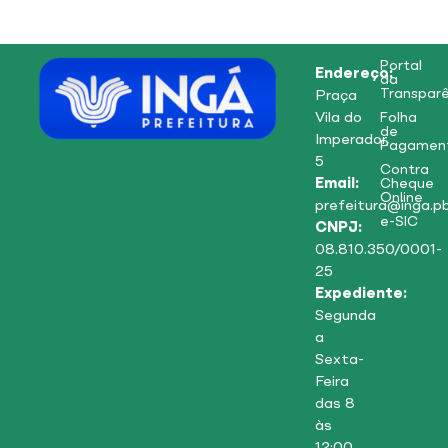
Portal
Endereço:
da
Transparê
Praça
Vila do
Folha
de
Imperador,
Pagamen
5
Contra
Email:
Cheque
Online
prefeitura@inga.pb
e-SIC
CNPJ:
08.810.350/0001-
25
Expediente:
Segunda
a
Sexta-
Feira
das 8
às