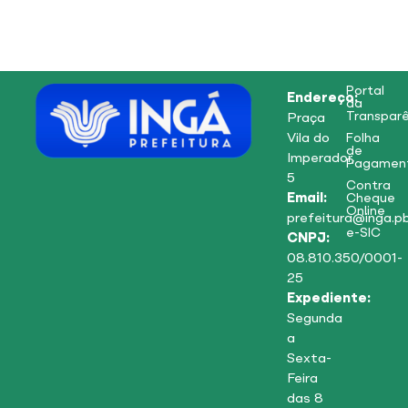
Portal
Endereço:
da
Transparê
Praça
Vila do
Folha
de
Imperador,
Pagamen
5
Contra
Email:
Cheque
Online
prefeitura@inga.pb
e-SIC
CNPJ:
08.810.350/0001-
25
Expediente:
Segunda
a
Sexta-
Feira
das 8