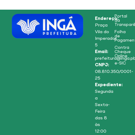
Portal
Endereço:
da
Transparê
Praça
Vila do
Folha
de
Imperador,
Pagamen
5
Contra
Email:
Cheque
Online
prefeitura@inga.pb
e-SIC
CNPJ:
08.810.350/0001-
25
Expediente:
Segunda
a
Sexta-
Feira
das 8
às
12:00