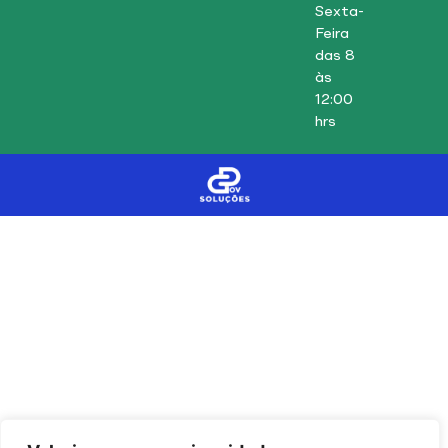
Sexta-
Feira
das 8
às
12:00
hrs