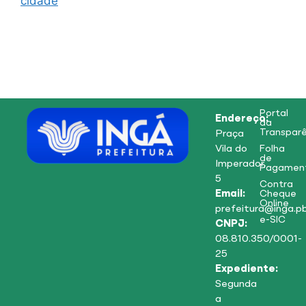
cidade
Portal
Endereço:
da
Transparê
Praça
Vila do
Folha
de
Imperador,
Pagamen
5
Contra
Email:
Cheque
Online
prefeitura@inga.pb
e-SIC
CNPJ:
08.810.350/0001-
25
Expediente:
Segunda
a