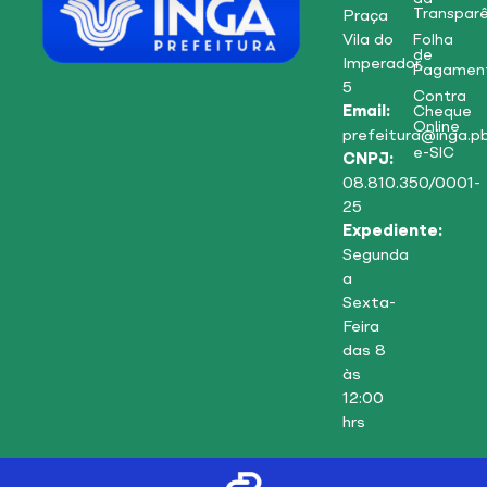
Transparê
Praça
Vila do
Folha
de
Imperador,
Pagamen
5
Contra
Email:
Cheque
Online
prefeitura@inga.pb
e-SIC
CNPJ:
08.810.350/0001-
25
Expediente:
Segunda
a
Sexta-
Feira
das 8
às
12:00
hrs