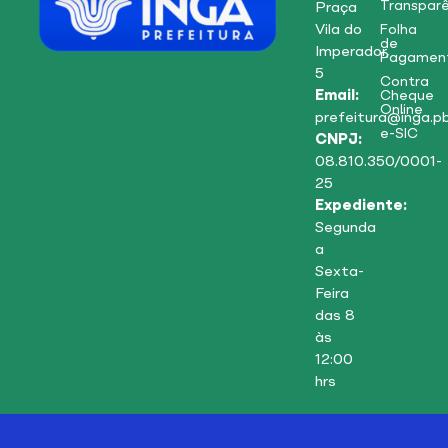
Transparê
Praça
Vila do
Folha
de
Imperador,
Pagamen
5
Contra
Email:
Cheque
Online
prefeitura@inga.pb
e-SIC
CNPJ:
08.810.350/0001-
25
Expediente:
Segunda
a
Sexta-
Feira
das 8
às
12:00
hrs