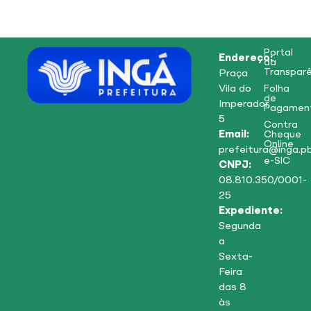
Portal
Endereço:
da
Transparê
Praça
Vila do
Folha
de
Imperador,
Pagamen
5
Contra
Email:
Cheque
Online
prefeitura@inga.pb
e-SIC
CNPJ:
08.810.350/0001-
25
Expediente:
Segunda
a
Sexta-
Feira
das 8
às