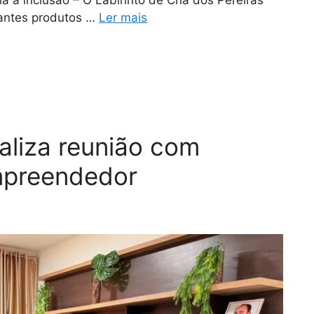
tantes produtos …
Ler mais
ealiza reunião com
mpreendedor