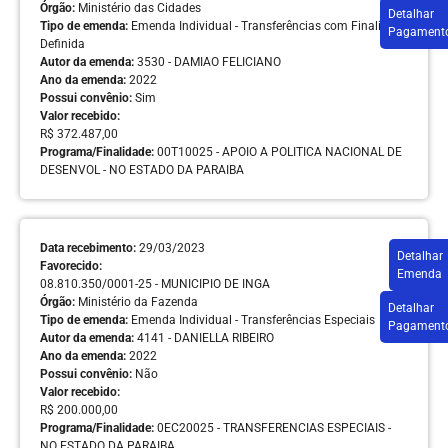
Órgão:
Ministério das Cidades
Detalhar
Tipo de emenda:
Emenda Individual - Transferências com Finalidade
Pagament
Definida
Autor da emenda:
3530 - DAMIAO FELICIANO
Ano da emenda:
2022
Possui convênio:
Sim
Valor recebido:
R$ 372.487,00
Programa/Finalidade:
00T10025 - APOIO A POLITICA NACIONAL DE
DESENVOL - NO ESTADO DA PARAIBA
Data recebimento:
29/03/2023
Detalhar
Favorecido:
Emenda
08.810.350/0001-25 - MUNICIPIO DE INGA
Órgão:
Ministério da Fazenda
Detalhar
Tipo de emenda:
Emenda Individual - Transferências Especiais
Pagament
Autor da emenda:
4141 - DANIELLA RIBEIRO
Ano da emenda:
2022
Possui convênio:
Não
Valor recebido:
R$ 200.000,00
Programa/Finalidade:
0EC20025 - TRANSFERENCIAS ESPECIAIS -
NO ESTADO DA PARAIBA