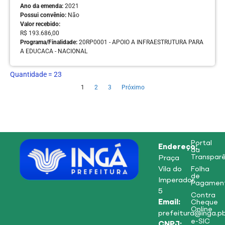
Ano da emenda:
2021
Possui convênio:
Não
Valor recebido:
R$ 193.686,00
Programa/Finalidade:
20RP0001 - APOIO A INFRAESTRUTURA PARA
A EDUCACA - NACIONAL
Quantidade =
23
1
2
3
Próximo
Portal
Endereço:
da
Transparê
Praça
Vila do
Folha
de
Imperador,
Pagamen
5
Contra
Email:
Cheque
Online
prefeitura@inga.pb
e-SIC
CNPJ: