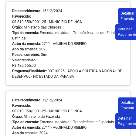
Data recebimento:
16/12/2024
Detalhar
Favorecido:
Emenda
08.810.350/0001-25 - MUNICIPIO DE INGA
Órgão:
Ministério das Cidades
Detalhar
Tipo de emenda:
Emenda Individual - Transferências com Finalidade
Pagament
Definida
Autor da emenda:
2711 - AGUINALDO RIBEIRO
Ano da emenda:
2023
Possui convênio:
Sim
Valor recebido:
R$ 432.655,00
Programa/Finalidade:
00T10025 - APOIO A POLITICA NACIONAL DE
DESENVOL - NO ESTADO DA PARAIBA
Data recebimento:
12/12/2024
Detalhar
Favorecido:
Emenda
08.810.350/0001-25 - MUNICIPIO DE INGA
Órgão:
Ministério da Fazenda
Detalhar
Tipo de emenda:
Emenda Individual - Transferências Especiais
Pagament
Autor da emenda:
2711 - AGUINALDO RIBEIRO
Ano da emenda:
2024