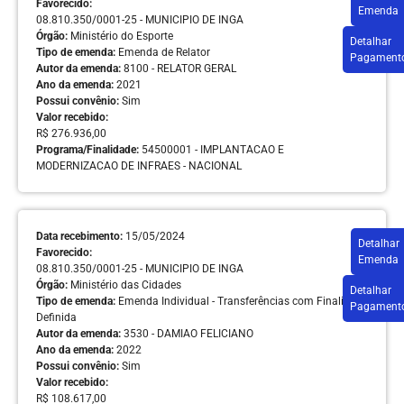
Favorecido:
Emenda
08.810.350/0001-25 - MUNICIPIO DE INGA
Órgão:
Ministério do Esporte
Detalhar
Tipo de emenda:
Emenda de Relator
Pagament
Autor da emenda:
8100 - RELATOR GERAL
Ano da emenda:
2021
Possui convênio:
Sim
Valor recebido:
R$ 276.936,00
Programa/Finalidade:
54500001 - IMPLANTACAO E
MODERNIZACAO DE INFRAES - NACIONAL
Data recebimento:
15/05/2024
Detalhar
Favorecido:
Emenda
08.810.350/0001-25 - MUNICIPIO DE INGA
Órgão:
Ministério das Cidades
Detalhar
Tipo de emenda:
Emenda Individual - Transferências com Finalidade
Pagament
Definida
Autor da emenda:
3530 - DAMIAO FELICIANO
Ano da emenda:
2022
Possui convênio:
Sim
Valor recebido:
R$ 108.617,00