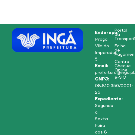
Portal
Endereço:
da
Transparê
Praça
Vila do
Folha
de
Imperador,
Pagamen
5
Contra
Email:
Cheque
Online
prefeitura@inga.pb
e-SIC
CNPJ:
08.810.350/0001-
25
Expediente:
Segunda
a
Sexta-
Feira
das 8