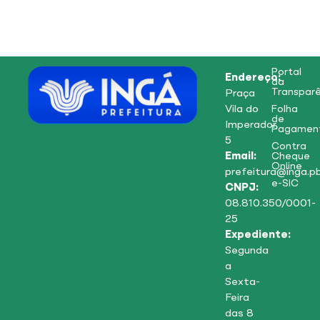
Portal
Endereço:
da
Transparê
Praça
Vila do
Folha
de
Imperador,
Pagamen
5
Contra
Email:
Cheque
Online
prefeitura@inga.pb
e-SIC
CNPJ:
08.810.350/0001-
25
Expediente:
Segunda
a
Sexta-
Feira
das 8