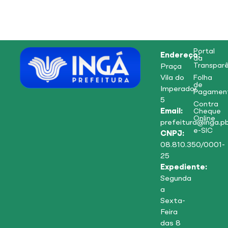
Portal
Endereço:
da
Transparê
Praça
Vila do
Folha
de
Imperador,
Pagamen
5
Contra
Email:
Cheque
Online
prefeitura@inga.pb
e-SIC
CNPJ:
08.810.350/0001-
25
Expediente:
Segunda
a
Sexta-
Feira
das 8