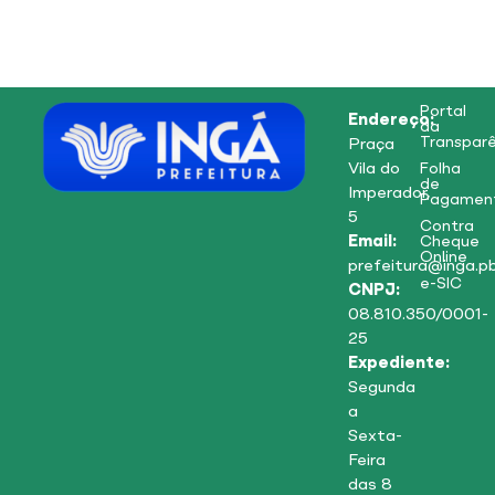
Portal
Endereço:
da
Transparê
Praça
Vila do
Folha
de
Imperador,
Pagamen
5
Contra
Email:
Cheque
Online
prefeitura@inga.pb
e-SIC
CNPJ:
08.810.350/0001-
25
Expediente:
Segunda
a
Sexta-
Feira
das 8