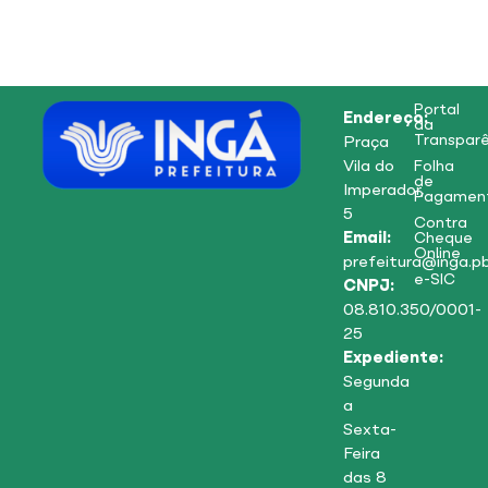
Portal
Endereço:
da
Transparê
Praça
Vila do
Folha
de
Imperador,
Pagamen
5
Contra
Email:
Cheque
Online
prefeitura@inga.pb
e-SIC
CNPJ:
08.810.350/0001-
25
Expediente:
Segunda
a
Sexta-
Feira
das 8