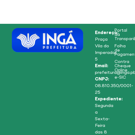
Portal
Endereço:
da
Transparê
Praça
Vila do
Folha
de
Imperador,
Pagamen
5
Contra
Email:
Cheque
Online
prefeitura@inga.pb
e-SIC
CNPJ:
08.810.350/0001-
25
Expediente:
Segunda
a
Sexta-
Feira
das 8