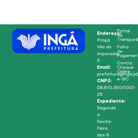
Portal
Endereço:
da
Transparê
Praça
Vila do
Folha
de
Imperador,
Pagamen
5
Contra
Email:
Cheque
Online
prefeitura@inga.pb
e-SIC
CNPJ:
08.810.350/0001-
25
Expediente:
Segunda
a
Sexta-
Feira
das 8