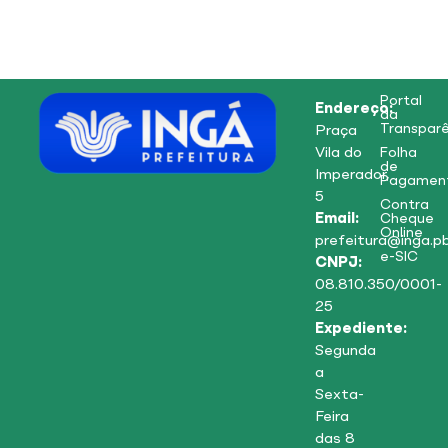
Portal
Endereço:
da
Transparê
Praça
Vila do
Folha
de
Imperador,
Pagamen
5
Contra
Email:
Cheque
Online
prefeitura@inga.pb
e-SIC
CNPJ:
08.810.350/0001-
25
Expediente:
Segunda
a
Sexta-
Feira
das 8