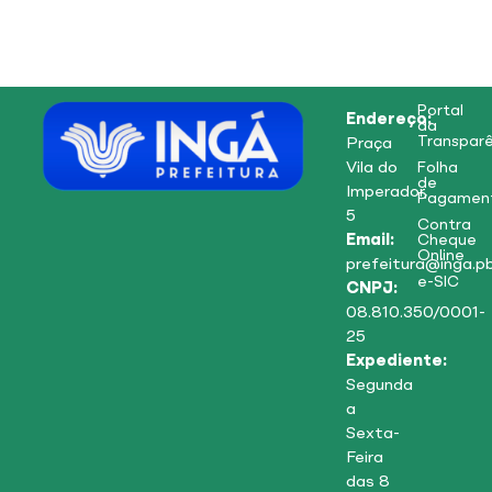
Portal
Endereço:
da
Transparê
Praça
Vila do
Folha
de
Imperador,
Pagamen
5
Contra
Email:
Cheque
Online
prefeitura@inga.pb
e-SIC
CNPJ:
08.810.350/0001-
25
Expediente:
Segunda
a
Sexta-
Feira
das 8