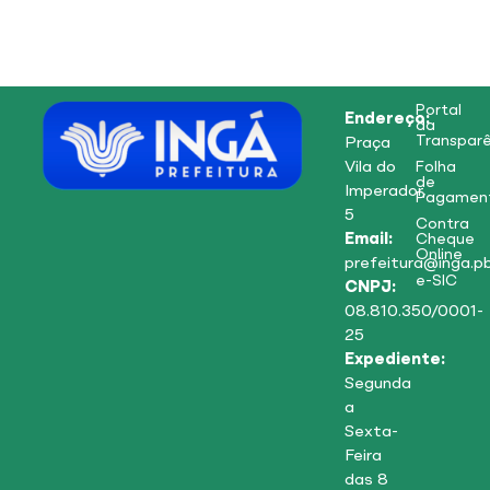
Portal
Endereço:
da
Transparê
Praça
Vila do
Folha
de
Imperador,
Pagamen
5
Contra
Email:
Cheque
Online
prefeitura@inga.pb
e-SIC
CNPJ:
08.810.350/0001-
25
Expediente:
Segunda
a
Sexta-
Feira
das 8