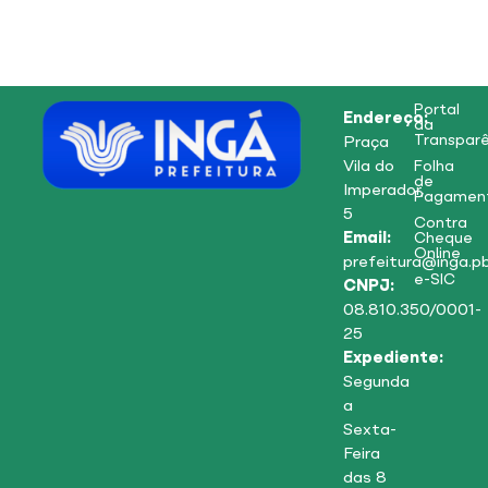
Portal
Endereço:
da
Transparê
Praça
Vila do
Folha
de
Imperador,
Pagamen
5
Contra
Email:
Cheque
Online
prefeitura@inga.pb
e-SIC
CNPJ:
08.810.350/0001-
25
Expediente:
Segunda
a
Sexta-
Feira
das 8