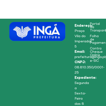
Portal
Endereço:
da
Transparê
Praça
Vila do
Folha
de
Imperador,
Pagamen
5
Contra
Email:
Cheque
Online
prefeitura@inga.pb
e-SIC
CNPJ:
08.810.350/0001-
25
Expediente:
Segunda
a
Sexta-
Feira
das 8