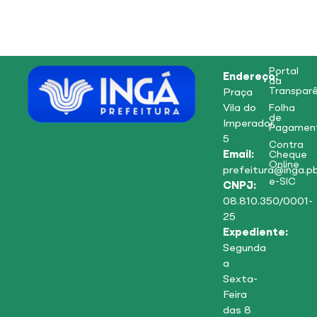
Portal
Endereço:
da
Transparê
Praça
Vila do
Folha
de
Imperador,
Pagamen
5
Contra
Email:
Cheque
Online
prefeitura@inga.pb
e-SIC
CNPJ:
08.810.350/0001-
25
Expediente:
Segunda
a
Sexta-
Feira
das 8