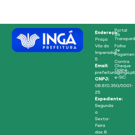
Portal
Endereço:
da
Transparê
Praça
Vila do
Folha
de
Imperador,
Pagamen
5
Contra
Email:
Cheque
Online
prefeitura@inga.pb
e-SIC
CNPJ:
08.810.350/0001-
25
Expediente:
Segunda
a
Sexta-
Feira
das 8