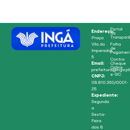
Portal
Endereço:
da
Transparê
Praça
Vila do
Folha
de
Imperador,
Pagamen
5
Contra
Email:
Cheque
Online
prefeitura@inga.pb
e-SIC
CNPJ:
08.810.350/0001-
25
Expediente:
Segunda
a
Sexta-
Feira
das 8