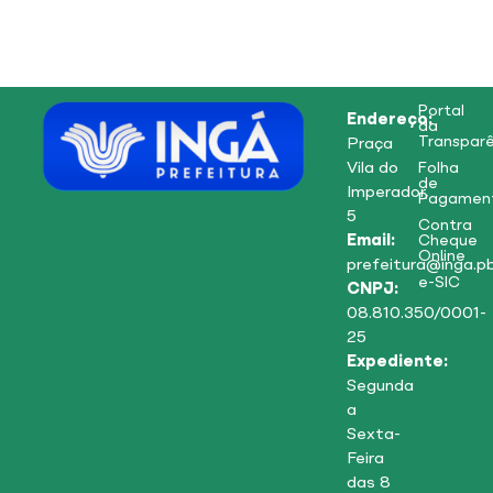
Portal
Endereço:
da
Transparê
Praça
Vila do
Folha
de
Imperador,
Pagamen
5
Contra
Email:
Cheque
Online
prefeitura@inga.pb
e-SIC
CNPJ:
08.810.350/0001-
25
Expediente:
Segunda
a
Sexta-
Feira
das 8