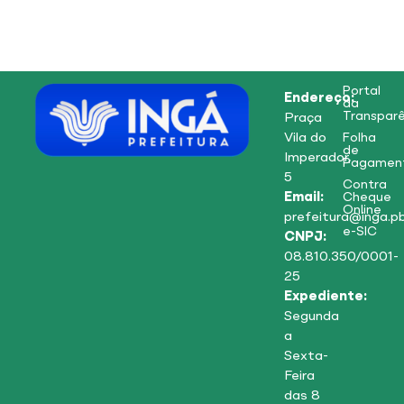
Portal
Endereço:
da
Transparê
Praça
Vila do
Folha
de
Imperador,
Pagamen
5
Contra
Email:
Cheque
Online
prefeitura@inga.pb
e-SIC
CNPJ:
08.810.350/0001-
25
Expediente:
Segunda
a
Sexta-
Feira
das 8