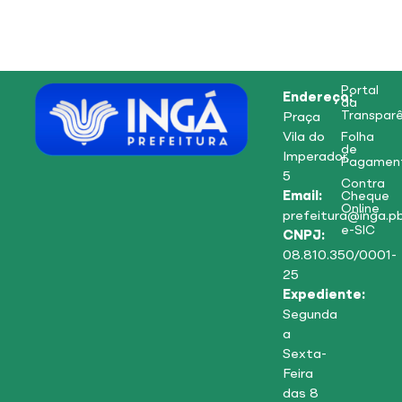
Portal
Endereço:
da
Transparê
Praça
Vila do
Folha
de
Imperador,
Pagamen
5
Contra
Email:
Cheque
Online
prefeitura@inga.pb
e-SIC
CNPJ:
08.810.350/0001-
25
Expediente:
Segunda
a
Sexta-
Feira
das 8