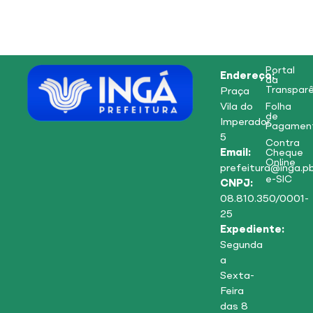
Portal
Endereço:
da
Transparê
Praça
Vila do
Folha
de
Imperador,
Pagamen
5
Contra
Email:
Cheque
Online
prefeitura@inga.pb
e-SIC
CNPJ:
08.810.350/0001-
25
Expediente:
Segunda
a
Sexta-
Feira
das 8