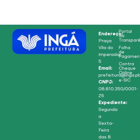
Portal
Endereço:
da
Transparê
Praça
Vila do
Folha
de
Imperador,
Pagamen
5
Contra
Email:
Cheque
Online
prefeitura@inga.pb
e-SIC
CNPJ:
08.810.350/0001-
25
Expediente:
Segunda
a
Sexta-
Feira
das 8