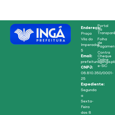
Portal
Endereço:
da
Transparê
Praça
Vila do
Folha
de
Imperador,
Pagamen
5
Contra
Email:
Cheque
Online
prefeitura@inga.pb
e-SIC
CNPJ:
08.810.350/0001-
25
Expediente:
Segunda
a
Sexta-
Feira
das 8