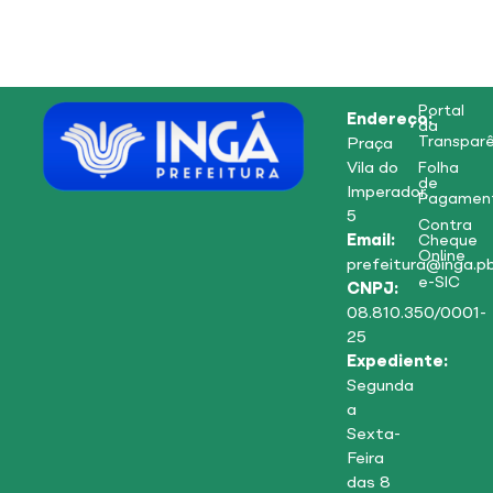
Portal
Endereço:
da
Transparê
Praça
Vila do
Folha
de
Imperador,
Pagamen
5
Contra
Email:
Cheque
Online
prefeitura@inga.pb
e-SIC
CNPJ:
08.810.350/0001-
25
Expediente:
Segunda
a
Sexta-
Feira
das 8