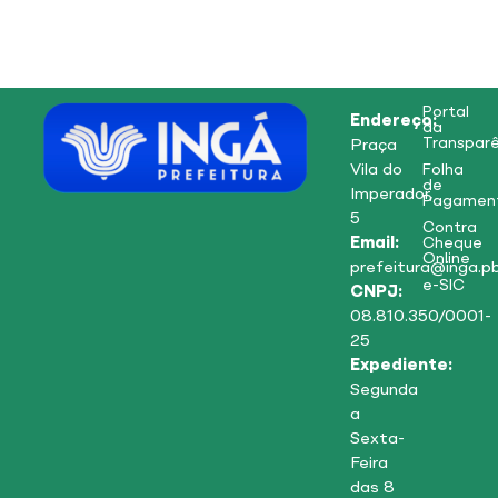
Portal
Endereço:
da
Transparê
Praça
Vila do
Folha
de
Imperador,
Pagamen
5
Contra
Email:
Cheque
Online
prefeitura@inga.pb
e-SIC
CNPJ:
08.810.350/0001-
25
Expediente:
Segunda
a
Sexta-
Feira
das 8