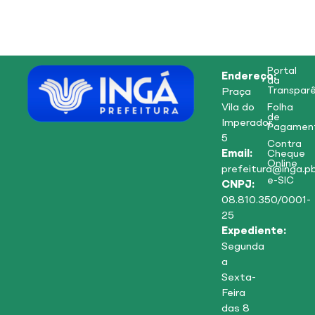
Portal
Endereço:
da
Transparê
Praça
Vila do
Folha
de
Imperador,
Pagamen
5
Contra
Email:
Cheque
Online
prefeitura@inga.pb
e-SIC
CNPJ:
08.810.350/0001-
25
Expediente:
Segunda
a
Sexta-
Feira
das 8