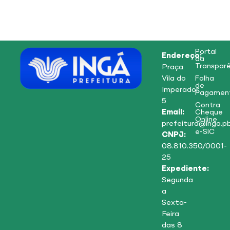
Portal
Endereço:
da
Transparê
Praça
Vila do
Folha
de
Imperador,
Pagamen
5
Contra
Email:
Cheque
Online
prefeitura@inga.pb
e-SIC
CNPJ:
08.810.350/0001-
25
Expediente:
Segunda
a
Sexta-
Feira
das 8