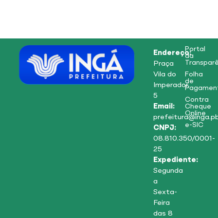
Portal
Endereço:
da
Transparê
Praça
Vila do
Folha
de
Imperador,
Pagamen
5
Contra
Email:
Cheque
Online
prefeitura@inga.pb
e-SIC
CNPJ:
08.810.350/0001-
25
Expediente:
Segunda
a
Sexta-
Feira
das 8