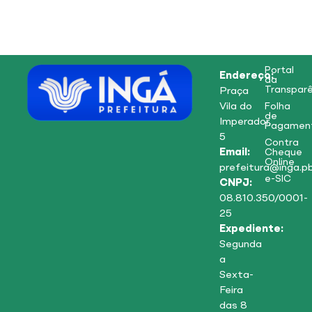
Portal
Endereço:
da
Transparê
Praça
Vila do
Folha
de
Imperador,
Pagamen
5
Contra
Email:
Cheque
Online
prefeitura@inga.pb
e-SIC
CNPJ:
08.810.350/0001-
25
Expediente:
Segunda
a
Sexta-
Feira
das 8