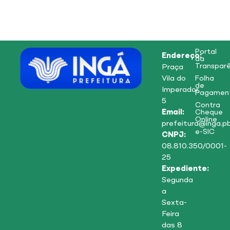
Portal
Endereço:
da
Transparê
Praça
Vila do
Folha
de
Imperador,
Pagamen
5
Contra
Email:
Cheque
Online
prefeitura@inga.pb
e-SIC
CNPJ:
08.810.350/0001-
25
Expediente:
Segunda
a
Sexta-
Feira
das 8