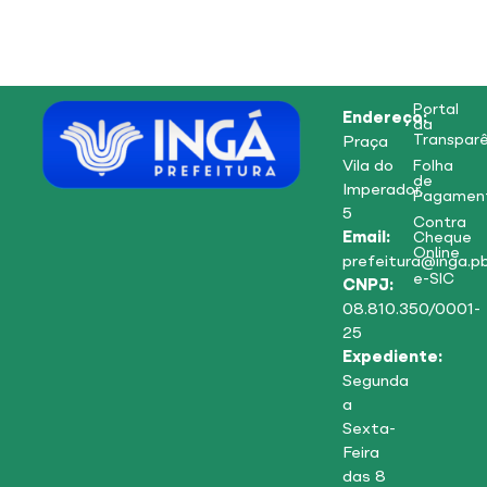
Portal
Endereço:
da
Transparê
Praça
Vila do
Folha
de
Imperador,
Pagamen
5
Contra
Email:
Cheque
Online
prefeitura@inga.pb
e-SIC
CNPJ:
08.810.350/0001-
25
Expediente:
Segunda
a
Sexta-
Feira
das 8