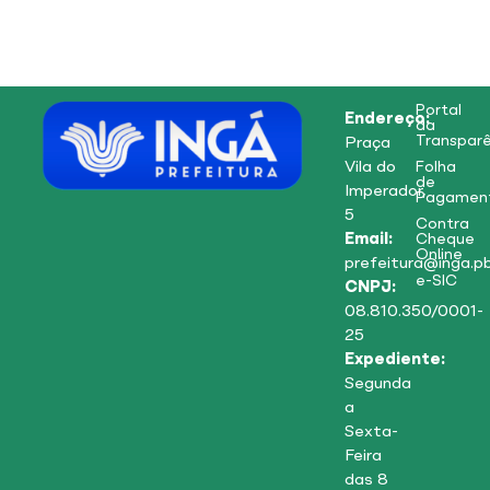
Portal
Endereço:
da
Transparê
Praça
Vila do
Folha
de
Imperador,
Pagamen
5
Contra
Email:
Cheque
Online
prefeitura@inga.pb
e-SIC
CNPJ:
08.810.350/0001-
25
Expediente:
Segunda
a
Sexta-
Feira
das 8