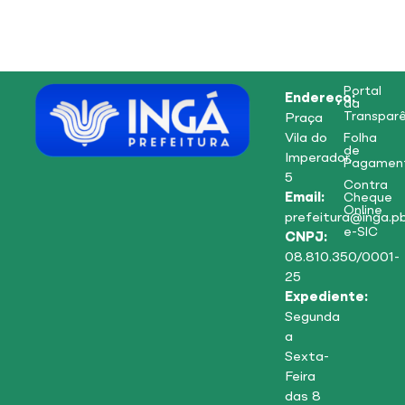
Portal
Endereço:
da
Transparê
Praça
Vila do
Folha
de
Imperador,
Pagamen
5
Contra
Email:
Cheque
Online
prefeitura@inga.pb
e-SIC
CNPJ:
08.810.350/0001-
25
Expediente:
Segunda
a
Sexta-
Feira
das 8