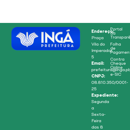
Portal
Endereço:
da
Transparê
Praça
Vila do
Folha
de
Imperador,
Pagamen
5
Contra
Email:
Cheque
Online
prefeitura@inga.pb
e-SIC
CNPJ:
08.810.350/0001-
25
Expediente:
Segunda
a
Sexta-
Feira
das 8