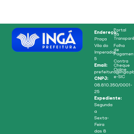
Portal
Endereço:
da
Transparê
Praça
Vila do
Folha
de
Imperador,
Pagamen
5
Contra
Email:
Cheque
Online
prefeitura@inga.pb
e-SIC
CNPJ:
08.810.350/0001-
25
Expediente:
Segunda
a
Sexta-
Feira
das 8