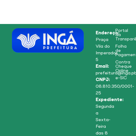
Portal
Endereço:
da
Transparê
Praça
Vila do
Folha
de
Imperador,
Pagamen
5
Contra
Email:
Cheque
Online
prefeitura@inga.pb
e-SIC
CNPJ:
08.810.350/0001-
25
Expediente:
Segunda
a
Sexta-
Feira
das 8