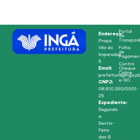
Portal
Endereço:
da
Transparê
Praça
Vila do
Folha
de
Imperador,
Pagamen
5
Contra
Email:
Cheque
Online
prefeitura@inga.pb
e-SIC
CNPJ:
08.810.350/0001-
25
Expediente:
Segunda
a
Sexta-
Feira
das 8