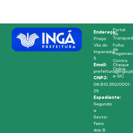
Portal
Endereço:
da
Transparê
Praça
Vila do
Folha
de
Imperador,
Pagamen
5
Contra
Email:
Cheque
Online
prefeitura@inga.pb
e-SIC
CNPJ:
08.810.350/0001-
25
Expediente:
Segunda
a
Sexta-
Feira
das 8