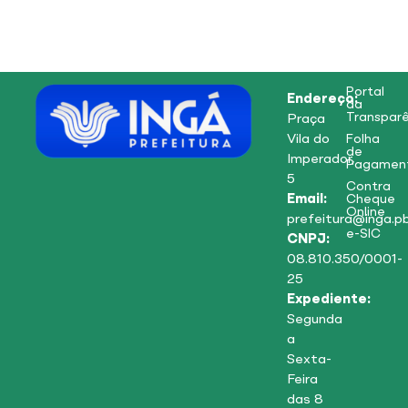
Portal
Endereço:
da
Transparê
Praça
Vila do
Folha
de
Imperador,
Pagamen
5
Contra
Email:
Cheque
Online
prefeitura@inga.pb
e-SIC
CNPJ:
08.810.350/0001-
25
Expediente:
Segunda
a
Sexta-
Feira
das 8