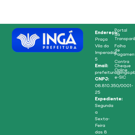
Portal
Endereço:
da
Transparê
Praça
Vila do
Folha
de
Imperador,
Pagamen
5
Contra
Email:
Cheque
Online
prefeitura@inga.pb
e-SIC
CNPJ:
08.810.350/0001-
25
Expediente:
Segunda
a
Sexta-
Feira
das 8