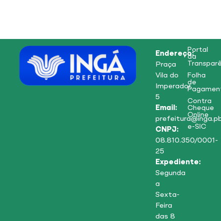
Portal
Endereço:
da
Transparê
Praça
Vila do
Folha
de
Imperador,
Pagamen
5
Contra
Email:
Cheque
Online
prefeitura@inga.pb
e-SIC
CNPJ:
08.810.350/0001-
25
Expediente:
Segunda
a
Sexta-
Feira
das 8